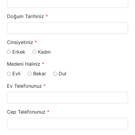
Doğum Tarihiniz
*
Cinsiyetiniz
*
Erkek
Kadın
Medeni Haliniz
*
Evli
Bekar
Dul
Ev Telefonunuz
*
Cep Telefonunuz
*