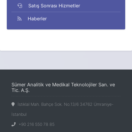
Satış Sonrası Hizmetler
Haberler
Sümer Analitik ve Medikal Teknolojiler San. ve
Tic. A.Ş.
İstiklal Mah. Bahçe Sok. No.13/6 34762 Ümraniye-
İstanbul
+90 216 550 78 85