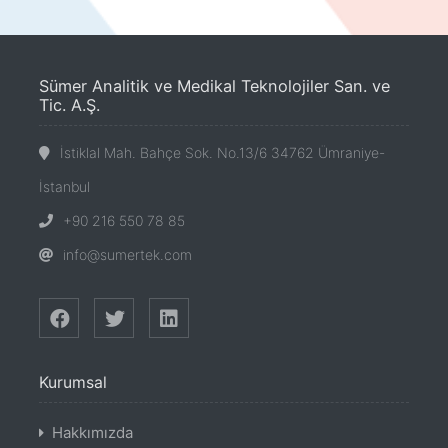
Sümer Analitik ve Medikal Teknolojiler San. ve
Tic. A.Ş.
İstiklal Mah. Bahçe Sok. No.13/6 34762 Ümraniye-
İstanbul
+90 216 550 78 85
info@sumertek.com
Kurumsal
Hakkımızda