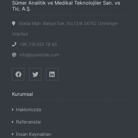
Sümer Analitik ve Medikal Teknolojiler San. ve
Tic. A.Ş.
İstiklal Mah. Bahçe Sok. No.13/6 34762 Ümraniye-
İstanbul
+90 216 550 78 85
info@sumertek.com
Kurumsal
Hakkımızda
Referanslar
İnsan Kaynakları