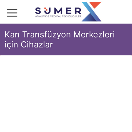
Sümer Analitik & Medika
Kan Transfüzyon Merkezleri
için Cihazlar
Etiketler
#çözme
#tptb 01
#tecsonic
#plazma
#cihazı
İçerik 506 kez listelendi