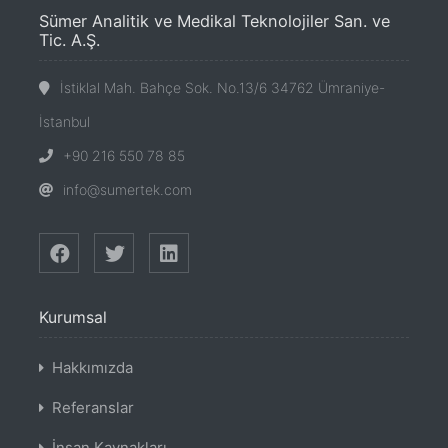
Sümer Analitik ve Medikal Teknolojiler San. ve
Tic. A.Ş.
İstiklal Mah. Bahçe Sok. No.13/6 34762 Ümraniye-
İstanbul
+90 216 550 78 85
info@sumertek.com
Kurumsal
Hakkımızda
Referanslar
İnsan Kaynakları